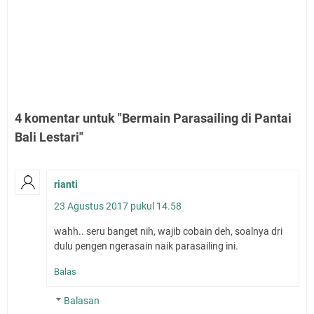
4 komentar untuk "Bermain Parasailing di Pantai
Bali Lestari"
rianti
23 Agustus 2017 pukul 14.58
wahh.. seru banget nih, wajib cobain deh, soalnya dri
dulu pengen ngerasain naik parasailing ini.
Balas
Balasan