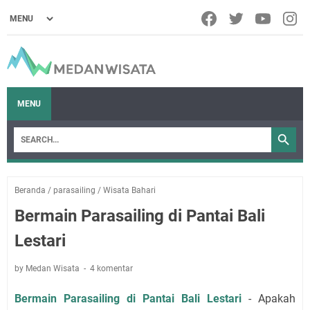
MENU
Beranda
/
parasailing
/
Wisata Bahari
Bermain Parasailing di Pantai Bali
Lestari
by Medan Wisata
4 komentar
Bermain Parasailing di Pantai Bali Lestari
- Apakah