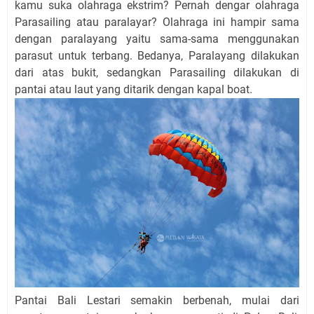
kamu suka olahraga ekstrim? Pernah dengar olahraga
Parasailing atau paralayar? Olahraga ini hampir sama
dengan paralayang yaitu sama-sama menggunakan
parasut untuk terbang. Bedanya, Paralayang dilakukan
dari atas bukit, sedangkan Parasailing dilakukan di
pantai atau laut yang ditarik dengan kapal boat.
Pantai Bali Lestari semakin berbenah, mulai dari