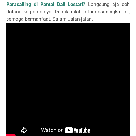
Parasailing di Pantai Bali Lestari?
Langsung aja deh
datang ke pantainya. Demikianlah informasi singkat ini,
semoga bermanfaat. Salam Jalan-jalan.