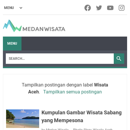
MENU
Tampilkan postingan dengan label
Wisata
Aceh
.
Tampilkan semua postingan
Kumpulan Gambar Wisata Sabang
yang Mempesona
by Medan Wisata
Photo Story
,
Wisata Aceh