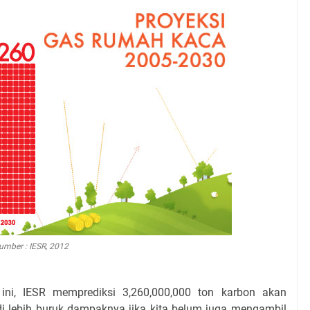
umber : IESR, 2012
ini, IESR memprediksi 3,260,000,000 ton karbon akan
adi lebih buruk dampaknya jika kita belum juga mengambil