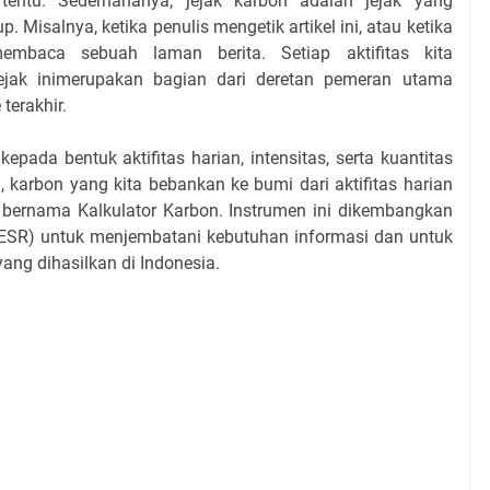
rtentu. Sederhananya, jejak karbon adalah jejak yang
p. Misalnya, ketika penulis mengetik artikel ini, atau ketika
baca sebuah laman berita. Setiap aktifitas kita
jejak inimerupakan bagian dari deretan pemeran utama
terakhir.
pada bentuk aktifitas harian, intensitas, serta kuantitas
a, karbon yang kita bebankan ke bumi dari aktifitas harian
 bernama Kalkulator Karbon. Instrumen ini dikembangkan
m (IESR) untuk menjembatani kebutuhan informasi dan untuk
ang dihasilkan di Indonesia.