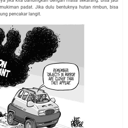
ya jika kita bandingkan dengan masa sekarang. Bisa jadi
mukiman padat. Jika dulu bentuknya hutan rimbun, bisa
ung pencakar langit.