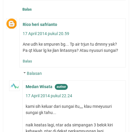
Balas
Rico heri safrianto
17 April 2014 pukul 20.59
Ane udh ke smpuren bg... Tp air trjun tu dmnny yak?
Pa qt kluar lg ke jlan lintasnya? Atau nyusuri sungai?
Balas
Balasan
Medan Wisata
17 April 2014 pukul 22.24
kami sih keluar dari sungai itu,,,, klau mneyusuri
sungai gk tahu...
naik keatas lagi, ntar ada simpangan 3 belok kiri
kebawah, ntar di dekat perkampungan lagi